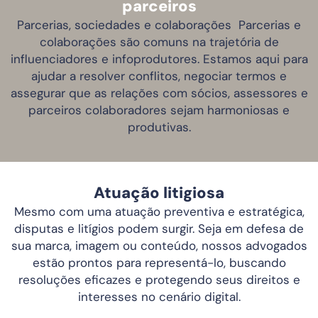
parceiros
Parcerias, sociedades e colaborações Parcerias e
colaborações são comuns na trajetória de
influenciadores e infoprodutores. Estamos aqui para
ajudar a resolver conflitos, negociar termos e
assegurar que as relações com sócios, assessores e
parceiros colaboradores sejam harmoniosas e
produtivas.
Atuação litigiosa
Mesmo com uma atuação preventiva e estratégica,
disputas e litígios podem surgir. Seja em defesa de
sua marca, imagem ou conteúdo, nossos advogados
estão prontos para representá-lo, buscando
resoluções eficazes e protegendo seus direitos e
interesses no cenário digital.