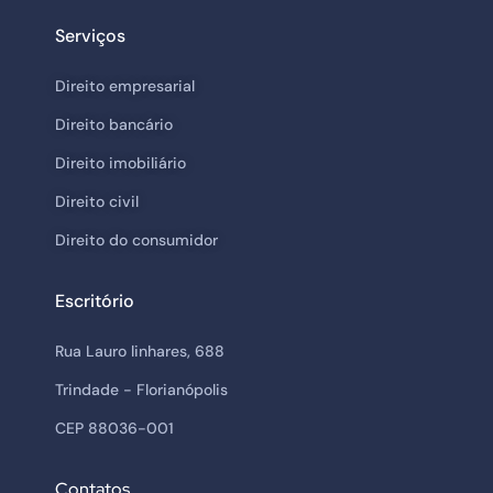
s
t
Serviços
a
g
r
Direito empresarial
a
m
Direito bancário
Direito imobiliário
Direito civil
Direito do consumidor
Escritório
Rua Lauro linhares, 688
Trindade - Florianópolis
CEP 88036-001
Contatos