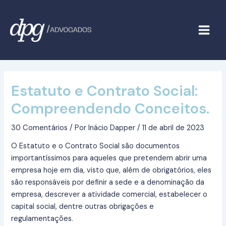
Ir
Post
Main
para
navigation
Menu
o
conteúdo
Estatuto e Contrato Social:
Compreendendo Conceitos.
30 Comentários
/ Por
Inácio Dapper
/
11 de abril de 2023
O Estatuto e o Contrato Social são documentos
importantíssimos para aqueles que pretendem abrir uma
empresa hoje em dia, visto que, além de obrigatórios, eles
são responsáveis por definir a sede e a denominação da
empresa, descrever a atividade comercial, estabelecer o
capital social, dentre outras obrigações e
regulamentações.