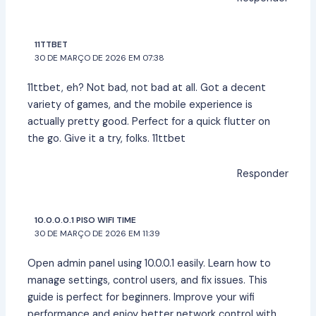
11TTBET
30 DE MARÇO DE 2026 EM 07:38
11ttbet, eh? Not bad, not bad at all. Got a decent
variety of games, and the mobile experience is
actually pretty good. Perfect for a quick flutter on
the go. Give it a try, folks.
11ttbet
Responder
10.0.0.0.1 PISO WIFI TIME
30 DE MARÇO DE 2026 EM 11:39
Open admin panel using 10.0.0.1 easily. Learn how to
manage settings, control users, and fix issues. This
guide is perfect for beginners. Improve your wifi
performance and enjoy better network control with