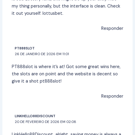
my thing personally, but the interface is clean. Check
it out yourself:
lottusbet
.
Responder
PT888SLOT
26 DE JANEIRO DE 2026 EM 11:01
PT888slot is where it’s at! Got some great wins here,
the slots are on point and the website is decent so
give it a shot
pt888slot
!
Responder
LINKHELLO88DISCOUNT
20 DE FEVEREIRO DE 2026 EM 02:08
LinkHello88Discount, alright, saving money is always a