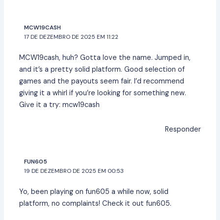
MCW19CASH
17 DE DEZEMBRO DE 2025 EM 11:22
MCW19cash, huh? Gotta love the name. Jumped in,
and it’s a pretty solid platform. Good selection of
games and the payouts seem fair. I’d recommend
giving it a whirl if you’re looking for something new.
Give it a try:
mcw19cash
Responder
FUN605
19 DE DEZEMBRO DE 2025 EM 00:53
Yo, been playing on fun605 a while now, solid
platform, no complaints! Check it out
fun605
.