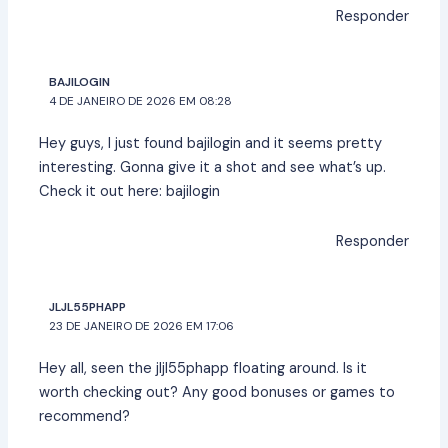
Responder
BAJILOGIN
4 DE JANEIRO DE 2026 EM 08:28
Hey guys, I just found bajilogin and it seems pretty
interesting. Gonna give it a shot and see what’s up.
Check it out here:
bajilogin
Responder
JLJL55PHAPP
23 DE JANEIRO DE 2026 EM 17:06
Hey all, seen the
jljl55phapp
floating around. Is it
worth checking out? Any good bonuses or games to
recommend?