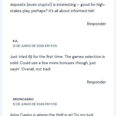
deposits (even crypto!) is interesting – good for high-
stakes play, perhaps? It’s all about informed risk!
Responder
6JL
12 DE JUNHO DE 2026 EM 11:55
Just tried
6jl
for the first time. The games selection is
solid. Could use a few more bonuses though, just
sayin’. Overall, not bad!
Responder
ARIONCASINO
12 DE JUNHO DE 2026 EM 11:56
Arion Casino is where the thrill is at! Try my luck