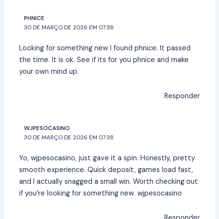
PHNICE
30 DE MARÇO DE 2026 EM 07:38
Looking for something new I found phnice. It passed
the time. It is ok. See if its for you
phnice
and make
your own mind up.
Responder
WJPESOCASINO
30 DE MARÇO DE 2026 EM 07:38
Yo, wjpesocasino, just gave it a spin. Honestly, pretty
smooth experience. Quick deposit, games load fast,
and I actually snagged a small win. Worth checking out
if you’re looking for something new.
wjpesocasino
Responder