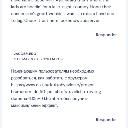
PokerNowClubServer? Aye, heard that’s where the
lads are headin’ for a late-night tourney. Hope their
connection’s good, wouldn’t want to miss a hand due
to lag. Check it out here:
pokernowclubserver
Responder
JACOBFLEDO
5 DE MARÇO DE 2026 EM 21:57
Начинающим пользователям необходимо
разобраться, как работать с хрумером
https://www.olx.ua/d/uk/obyavlenie/progon-
hrumerom-dr-50-po-ahrefs-uvelichu-reyting-
domena-IDXnHrG.html
, чтобы получить
максимальный эффект.
Responder