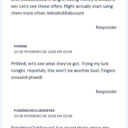
win. Let’s see these offers. Might actually start using
them more often.
linkhello88discount
Responder
PHWIN8
20 DE FEVEREIRO DE 2026 EM 02:08
PHWin8, let’s see what they’ve got. Trying my luck
tonight. Hopefully, this won’t be another bust. Fingers
crossed!
phwin8
Responder
POKERNOWCLUBSERVER
20 DE FEVEREIRO DE 2026 EM 02:08