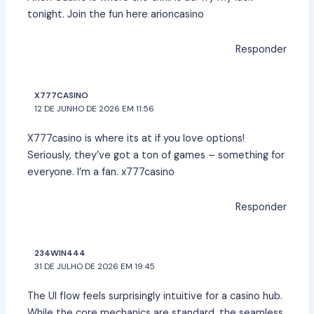
tonight. Join the fun here
arioncasino
Responder
X777CASINO
12 DE JUNHO DE 2026 EM 11:56
X777casino is where its at if you love options!
Seriously, they’ve got a ton of games – something for
everyone. I’m a fan.
x777casino
Responder
234WIN444
31 DE JULHO DE 2026 EM 19:45
The UI flow feels surprisingly intuitive for a casino hub.
While the core mechanics are standard, the seamless