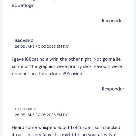
90betlogin
Responder
I88CASINO
26 DE JANEIRO DE 2026 EM 11:01
I gave i88casino a whirl the other night. Not gonna lie,
some of the graphics were pretty slick. Payouts were
decent too. Take a look:
i88casino
.
Responder
LOTTUSBET
26 DE JANEIRO DE 2026 EM 11:01
Heard some whispers about Lottusbet, so I checked
it out. Lottery fans, this might be up your alley. Not